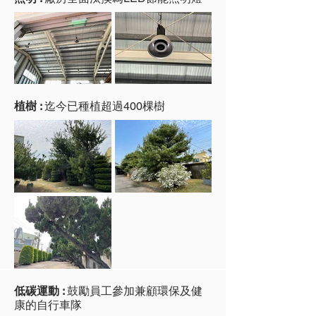
植樹 :
迄今已種植超過400棵樹
低碳運動 :
鼓勵員工參加兼顧環保及健
康的自行車隊