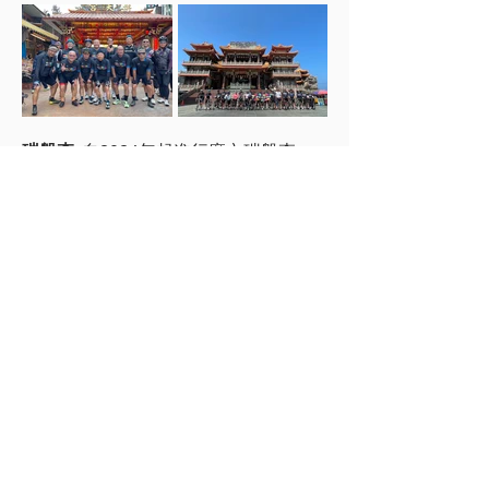
碳盤查:
自2024年起進行廠內碳盤查，
識別廠區內溫室氣體排放源，逐步調整
降低碳排放。
電力聯網規劃:
2026年將導入能源管理
系統，結合電力聯網與可視化資料，即
時監控廠內設備的能源使用狀況，透過
數據分析，提升節能效益。
振蕭機械工業有限公司